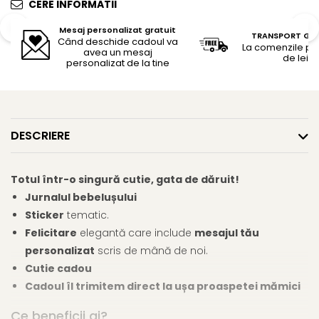
CERE INFORMATII
Mesaj personalizat gratuit
TRANSPORT GR
Când deschide cadoul va
La comenzile pe
avea un mesaj
de lei
personalizat de la tine
DESCRIERE
Totul într-o singură cutie, gata de dăruit!
Jurnalul bebelușului
Sticker
tematic.
Felicitare
elegantă care include
m
esajul tău
personalizat
scris de mână de noi.
Cutie cadou
Cadoul îl trimitem direct la ușa proaspetei mămici
Ce beneficii ai?