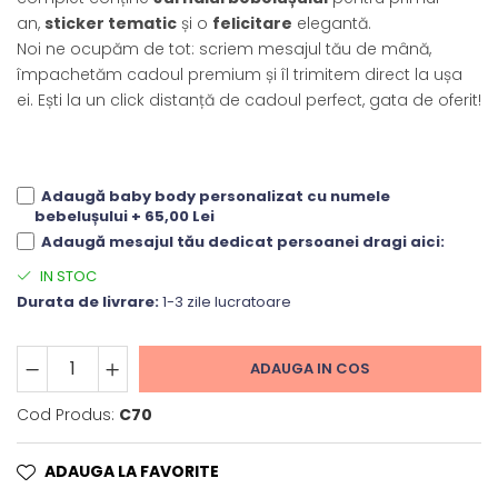
an,
sticker tematic
și o
felicitare
elegantă.
Noi ne ocupăm de tot: scriem mesajul tău de mână,
împachetăm cadoul premium și îl trimitem direct la ușa
ei. Ești la un click distanță de cadoul perfect, gata de oferit!
Adaugă baby body personalizat cu numele
bebelușului + 65,00 Lei
Adaugă mesajul tău dedicat persoanei dragi aici:
IN STOC
Durata de livrare:
1-3 zile lucratoare
ADAUGA IN COS
Cod Produs:
C70
ADAUGA LA FAVORITE