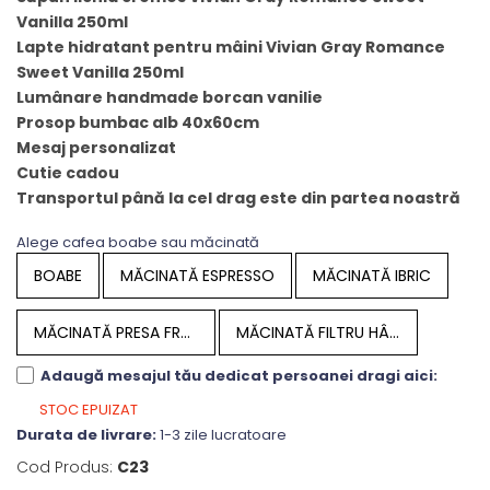
Vanilla 250ml
Lapte hidratant pentru mâini Vivian Gray Romance
Sweet Vanilla 250ml
Lumânare handmade borcan vanilie
Prosop bumbac alb 40x60cm
Mesaj personalizat
Cutie cadou
Transportul până la cel drag este din partea noastră
Alege cafea boabe sau măcinată
BOABE
MĂCINATĂ ESPRESSO
MĂCINATĂ IBRIC
MĂCINATĂ PRESA FRANCEZĂ
MĂCINATĂ FILTRU HÂRTIE
Adaugă mesajul tău dedicat persoanei dragi aici:
STOC EPUIZAT
Durata de livrare:
1-3 zile lucratoare
Cod Produs:
C23