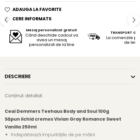
ADAUGA LA FAVORITE
CERE INFORMATII
Mesaj personalizat gratuit
TRANSPORT GR
Când deschide cadoul va
La comenzile pe
avea un mesaj
de lei
personalizat de la tine
DESCRIERE
Conținut detaliat:
Ceai Demmers Teehaus Body and Soul 100g
Săpun lichid cremos Vivian Gray Romance Sweet
Vanilla 250ml
îndepărtează impuritățile de pe mâini